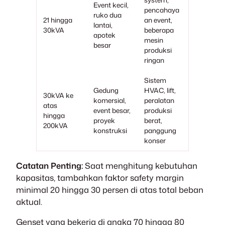
Event kecil,
pencahaya
ruko dua
21 hingga
an event,
lantai,
30kVA
beberapa
apotek
mesin
besar
produksi
ringan
Sistem
Gedung
HVAC, lift,
30kVA ke
komersial,
peralatan
atas
event besar,
produksi
hingga
proyek
berat,
200kVA
konstruksi
panggung
konser
Catatan Penting:
Saat menghitung kebutuhan
kapasitas, tambahkan faktor safety margin
minimal 20 hingga 30 persen di atas total beban
aktual.
Genset yang bekerja di angka 70 hingga 80