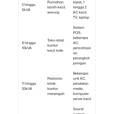
Rumahan,
kipas, 1
2 hingga
booth kecil,
hingga 2
5kVA
warung
AC kecil,
TV, laptop
Sistem
POS,
beberapa
Toko retail,
6 hingga
AC,
kantor
10kVA
pencahaya
kecil, kafe
an,
perangkat
jaringan
Beberapa
Restoran,
unit AC,
11 hingga
klinik,
peralatan
20kVA
kantor
medis,
menengah
komputer
server kecil
Sound
system,