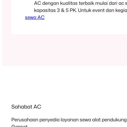
AC dengan kualitas terbaik mulai dari ac 
kapasitas 3 & 5 PK. Untuk event dan kegia
sewa AC
acara pernikahan, ulang tahun, seminar, w
personal, perusahaan maupun pemerinta
Penawaran Harga Rental AC Standing 3
Harga Satuan Keterangan 1 Hari 600.000 /
Minimal order…
Sahabat AC
Perusahaan penyedia layanan sewa alat pendukung 
Genset.