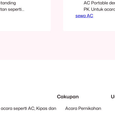
standing
AC Portable den
tan seperti
PK. Untuk acara
isuda, untuk
sewa AC
seminar, wisud
han. Dapatkan
sewa untuk pe
 PK Lama Sewa
dengan paket s
unit/hari
Dapatkan Penaw
Lama Sewa…
Cakupan
U
acara seperti AC, Kipas dan
Acara Pernikahan