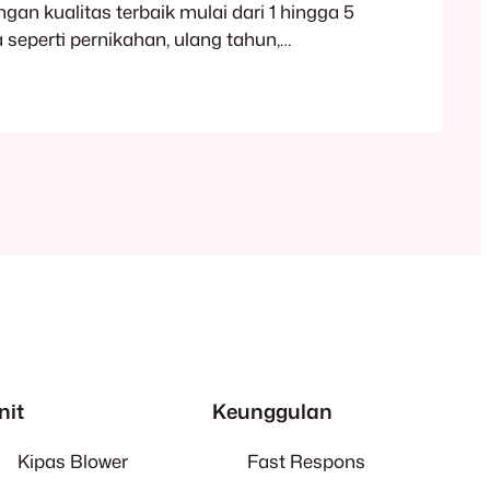
gan kualitas terbaik mulai dari 1 hingga 5
 seperti pernikahan, ulang tahun,
a dan lainnya. Menyediakan Layanan
rsonal, perusahaan maupun pemerintahan
ewa harian, mingguan dan bulanan.
aran Harga Sewa AC Portable (1 PK)
nit
Keunggulan
Kipas Blower
Fast Respons